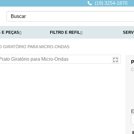
(19) 3254-1870
 E PEÇAS
FILTRO E REFIL
SERV
O GIRATÓRIO PARA MICRO-ONDAS
P
C
E