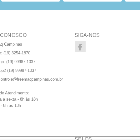
 CONOSCO
SIGA-NOS
aq Campinas
e: (19) 3254-1870
pp:
(19) 99987-1037
pp2
(19) 99987-1037
controle@freemaqcampinas.com.br
 de Atendimento:
 a sexta - 8h às 18h
- 8h às 13h
SELOS